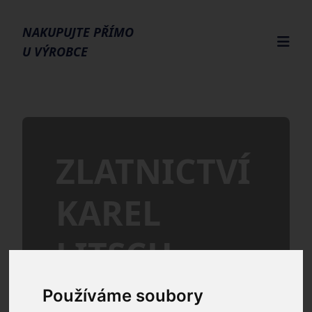
NAKUPUJTE PŘÍMO
U VÝROBCE
ZLATNICTVÍ
KAREL
LITSCH
Používáme soubory
Vítáme Vás v našem Českém