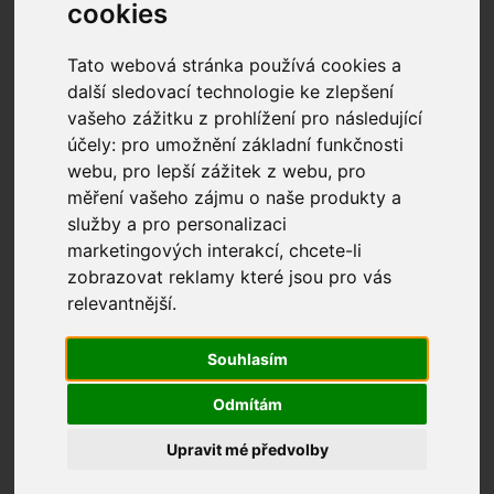
rodinném zlatnictví. Již od roku
cookies
1992 pro Vás vyrábíme
Tato webová stránka používá cookies a
originální šperky na zakázku i
další sledovací technologie ke zlepšení
v sériové výrobě, zásnubní a
vašeho zážitku z prohlížení pro následující
snubní prsteny, provádíme
účely:
pro umožnění základní funkčnosti
profesionální opravy i úpravy
webu
,
pro lepší zážitek z webu
,
pro
měření vašeho zájmu o naše produkty a
Vašich šperků.
služby a pro personalizaci
Prodáváme zlaté a briliantové
marketingových interakcí
,
chcete-li
šperky za ceny přímo od
zobrazovat reklamy které jsou pro vás
výrobce. Máme široký výběr
relevantnější
.
stříbrných i ocelových šperků,
perel a dalšího souvisejícího
Souhlasím
zboží.
Odmítám
Díky dlouholetým zkušenostem
Upravit mé předvolby
a preciznímu zpracování Vám
garantujeme prvotřídní kvalitu,