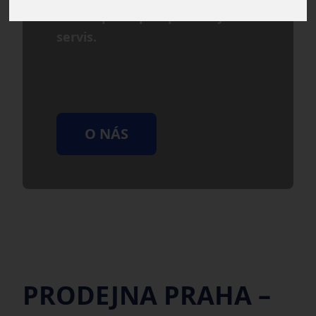
osobní přístup a spolehlivý
servis.
O NÁS
PRODEJNA PRAHA –